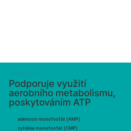
feeling good
Podporuje využití
aerobního metabolismu,
poskytováním ATP
adenosin monofosfát (AMP)
cytidine monofosfát (CMP)