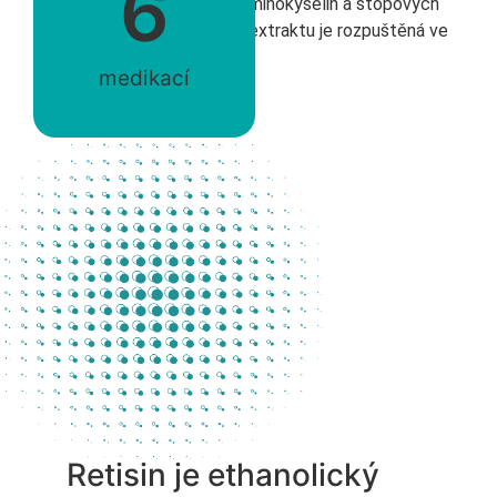
6
oligopeptidů, esenciálních aminokyselin a stopových
prvků tělu vlastních. Sušina extraktu je rozpuštěná ve
vodě a neobsahuje alkohol.
medikací
Chiropractic
extraordinarily made
Retisin je ethanolický