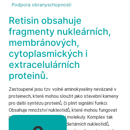
Podpora obranyschopnosti
Retisin obsahuje
fragmenty nukleárních,
membránových,
cytoplasmických i
extracelulárních
proteinů.
Zastoupené jsou tzv. volné aminokyseliny nevázané v
proteinech, které mohou sloužit jako stavební kameny
pro další syntézu proteinů, či plnit signální funkci.
Obsahuje množství nukleotidů, které mohou fungovat
jako zdroj energie, či signální molekuly. Komplex tak
působí jako podpůrná dávka dietárních nukleotidů,