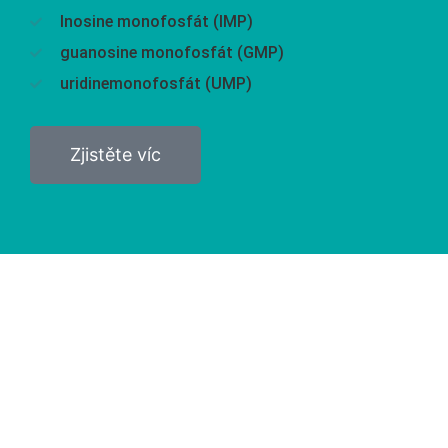
Inosine monofosfát (IMP)
guanosine monofosfát (GMP)
uridinemonofosfát (UMP)
Zjistěte víc