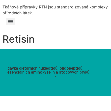
Tkáňové přípravky RTN jsou standardizované komplexy
přírodních látek.
Retisin
dávka dietárních nukleotidů, oligopeptidů,
esenciálních aminokyselin a stopových prvků
-