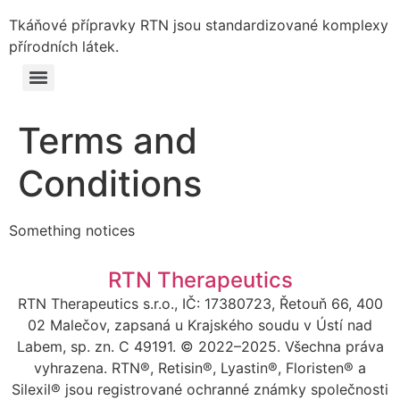
Tkáňové přípravky RTN jsou standardizované komplexy
přírodních látek.
Terms and
Conditions
Something notices
RTN Therapeutics
RTN Therapeutics s.r.o., IČ: 17380723, Řetouň 66, 400
02 Malečov, zapsaná u Krajského soudu v Ústí nad
Labem, sp. zn. C 49191. © 2022–2025. Všechna práva
vyhrazena. RTN®, Retisin®, Lyastin®, Floristen® a
Silexil® jsou registrované ochranné známky společnosti