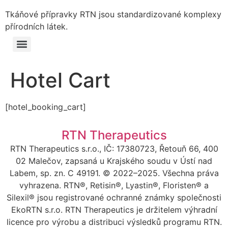
Tkáňové přípravky RTN jsou standardizované komplexy
přírodních látek.
Hotel Cart
[hotel_booking_cart]
RTN Therapeutics
RTN Therapeutics s.r.o., IČ: 17380723, Řetouň 66, 400
02 Malečov, zapsaná u Krajského soudu v Ústí nad
Labem, sp. zn. C 49191. © 2022–2025. Všechna práva
vyhrazena. RTN®, Retisin®, Lyastin®, Floristen® a
Silexil® jsou registrované ochranné známky společnosti
EkoRTN s.r.o. RTN Therapeutics je držitelem výhradní
licence pro výrobu a distribuci výsledků programu RTN.